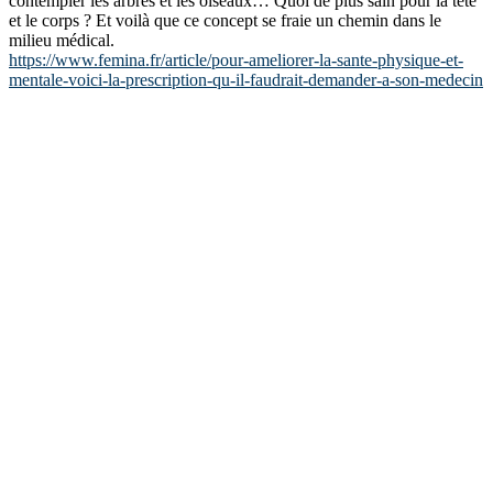
contempler les arbres et les oiseaux… Quoi de plus sain pour la tête
et le corps ? Et voilà que ce concept se fraie un chemin dans le
milieu médical.
https://www.femina.fr/article/pour-ameliorer-la-sante-physique-et-
mentale-voici-la-prescription-qu-il-faudrait-demander-a-son-medecin
annuaireloisirscreatifs.com