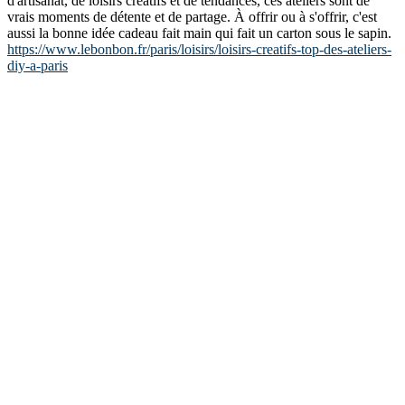
d'artisanat, de loisirs créatifs et de tendances, ces ateliers sont de
vrais moments de détente et de partage. À offrir ou à s'offrir, c'est
aussi la bonne idée cadeau fait main qui fait un carton sous le sapin.
https://www.lebonbon.fr/paris/loisirs/loisirs-creatifs-top-des-ateliers-
diy-a-paris
annuaireloisirscreatifs.com