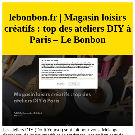
lebonbon.fr | Magasin loisirs
créatifs : top des ateliers DIY à
Paris – Le Bonbon
Les ateliers DIY (Do It Yoursel) sont fait pour vous. Mélange